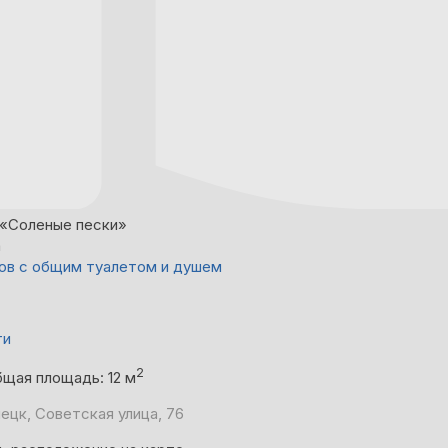
«Соленые пески»
а
ов с общим туалетом и душем
ти
2
щая площадь: 12 м
ецк, Советская улица, 76