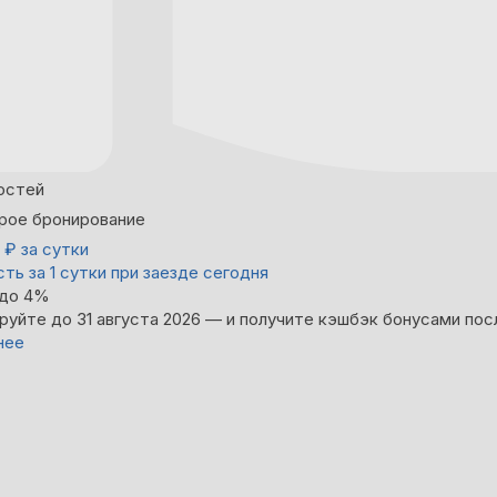
остей
рое бронирование
0
₽
за сутки
ть за 1 сутки при заезде сегодня
 до 4%
руйте до 31 августа 2026 — и получите кэшбэк бонусами пос
нее