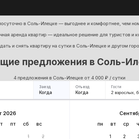
посуточно в Соль-Илецке — выгоднее и комфортнее, чем ном
ная аренда квартир — идеальное решение для туристов и к
ать и снять квартиру на сутки в Соль-Илецке и другом гор
ящие предложения в Соль-Ил
4 предложения в Соль-Илецке oт 4 000
₽
/ сутки
Заезд
Отъезд
Гости
Когда
Когда
2 взрослых,
б
ример
Санкт-Петербург
Москва
Сочи
Минск
Казань
Дагестан
Кисловодск
Аб
т 2026
Сентяб
Квартиры
Гостиницы
Дома
Частный сектор
т
пт
сб
вс
пн
вт
ср
рианта
1
2
1
2