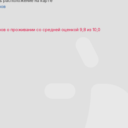
ь расположение на карте
вов
вов
о проживании со средней оценкой
9,8
из
10,0