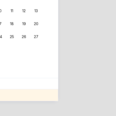
0
11
12
13
7
18
19
20
4
25
26
27
ле оценки проживания.