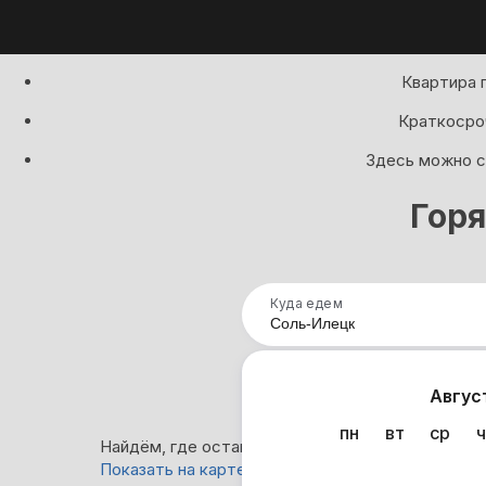
Квартира 
Краткосроч
Здесь можно сд
Гор
Куда едем
Нап
Авгус
пн
вт
ср
ч
Найдём, где остановиться в Соль-Илецке: 4 ва
Показать на карте