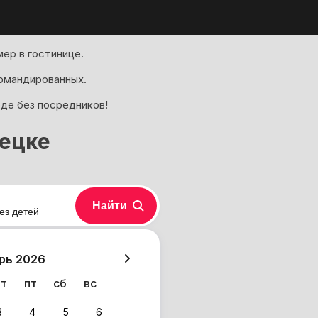
ер в гостинице.
омандированных.
оде без посредников!
ецке
Найти
ез детей
хазия
рь 2026
чт
пт
сб
вс
3
4
5
6