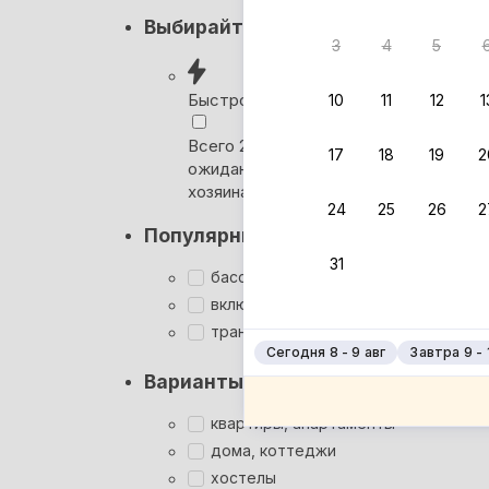
Кэшбэк
Выбирайте лучшее
3
4
5
Вернём 
после о
Быстрое бронирование
10
11
12
1
Выбира
Всего 2 минуты, без
17
18
19
2
ожидания ответа от
Мгновен
хозяина
24
25
26
2
Кэшбэк
Популярные фильтры
Заброни
31
Подроб
бассейн
включён завтрак
трансфер
Сегодня 8 - 9 авг
Завтра 9 - 
Варианты размещения
квартиры, апартаменты
дома, коттеджи
хостелы