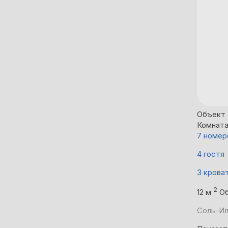
Объект 
Комнат
7 номер
4 гостя
3 крова
2
12 м
Об
Соль-Ил